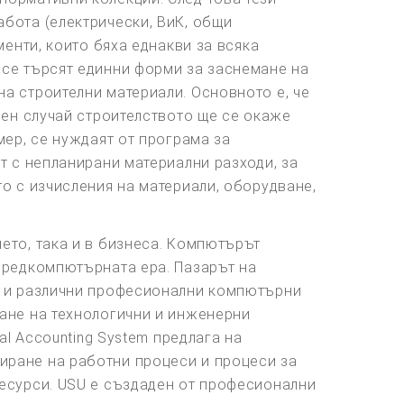
бота (електрически, ВиК, общи
менти, които бяха еднакви за всяка
 се търсят единни форми за заснемане на
а строителни материали. Основното е, че
вен случай строителството ще се окаже
мер, се нуждаят от програма за
т с непланирани материални разходи, за
о с изчисления на материали, оборудване,
ето, така и в бизнеса. Компютърът
 предкомпютърната ера. Пазарът на
но и различни професионални компютърни
ване на технологични и инженерни
al Accounting System предлага на
иране на работни процеси и процеси за
ресурси. USU е създаден от професионални