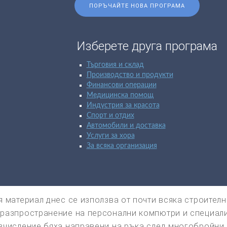
ПОРЪЧАЙТЕ НОВА ПРОГРАМА
Изберете друга програма
Търговия и склад
Производство и продукти
Финансови операции
Медицинска помощ
Индустрия за красота
Спорт и отдих
Автомобили и доставка
Услуги за хора
За всяка организация
я материал днес се използва от почти всяка строите
разпространение на персонални компютри и специализ
зчисление бяха направени на ръка след многобройни 