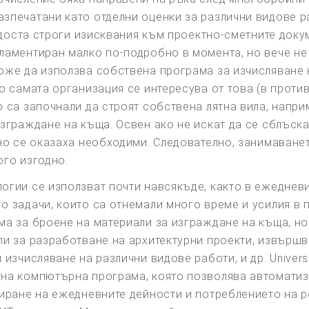
зпечатани като отделни оценки за различни видове ра
и доста строги изисквания към проектно-сметните доку
ламентиран малко по-подробно в момента, но вече не
оже да използва собствена програма за изчисляване н
о самата организация се интересува от това (в проти
 са започнали да строят собствена лятна вила, напри
зграждане на къща. Освен ако не искат да се сблъска
пно се оказаха необходими. Следователно, занимаванет
ого изгодно.
огии се използват почти навсякъде, както в ежедневи
о задачи, които са отнемали много време и усилия в
ма за броене на материали за изграждане на къща, 
ли за разработване на архитектурни проекти, извърш
изчисляване на различни видове работи, и др. Univers
тна компютърна програма, която позволява автоматиз
зиране на ежедневните дейности и потреблението на 