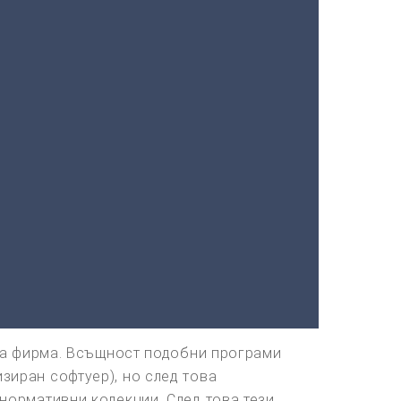
лна фирма. Всъщност подобни програми
иран софтуер), но след това
нормативни колекции. След това тези