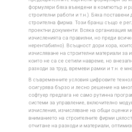
формуляри бяха въведени в компютър и ра
строителни работи и т.н.). Бяха поставен
строителна фирма. Този бранш също е рег
проектни документи. Всяка организация м
изчисленията са правилни, но преди всичк
нерентабилно). Всъщност дори хора, които
изчисляване на строителни материали за и
които не са се сетили навреме, но внеза
разходи за труд, времеви рамки и т.н. е мн
В съвременните условия цифровите технол
осигурява бързо и лесно решение на мног
софтуер предлага не само рутинна програ
системи за управление, включително моду
изчисления, изчисляване на общи оценки и 
вниманието на строителните фирми цялос
отчитане на разходи и материали, оптими