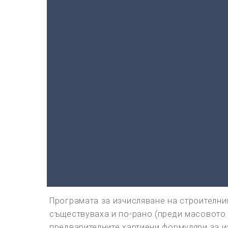
Програмата за изчисляване на строителни
съществуваха и по-рано (преди масовото 
предварителните хартиени формуляри за и