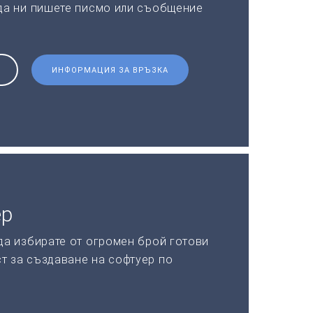
 да ни пишете писмо или съобщение
ИНФОРМАЦИЯ ЗА ВРЪЗКА
ер
да избирате от огромен брой готови
т за създаване на софтуер по