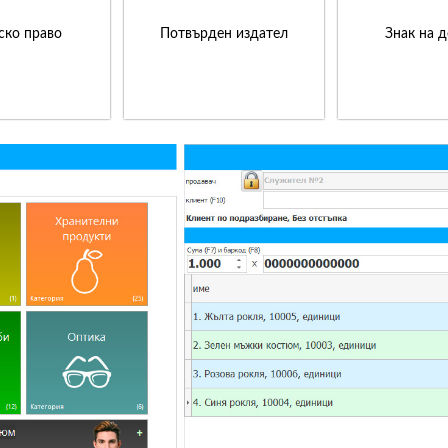
ско право
Потвърден издател
Знак на 